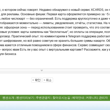
펜션소개
펜션미리보기
주변관광지
찾아오시는길
예약안내
커뮤니티
관리자
|
|
|
|
|
|
5