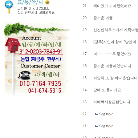
21
재미있고 고마웠었어요
20
즐거운 여행
19
신진펜하우스에서 가족여
18
[강추]지인과 함께 "낭만의 
17
너~~~~~~~무 좋았어요.
16
즐거운 여행이였습니다..
15
죄송하고, 잘 쉬다 왔습니다.
14
담에 또 올꺼에요~
13
바베큐시설관련입니다.
12
blog topic
11
blog topic