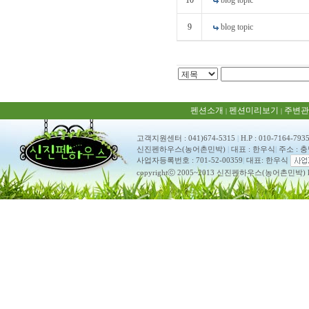
10
blog topic
9
blog topic
펜션소개
펜션미리보기
주변관
|
|
고객지원센터 : 041)674-5315
|
H.P : 010-7164-793
신진펜하우스(농어촌민박)
|
대표 : 한우식
|
주소 : 
사업자등록번호 : 701-52-00359
|
대표: 한우식
copyrightⓒ 2005~2013 신진펜하우스(농어촌민박) ko