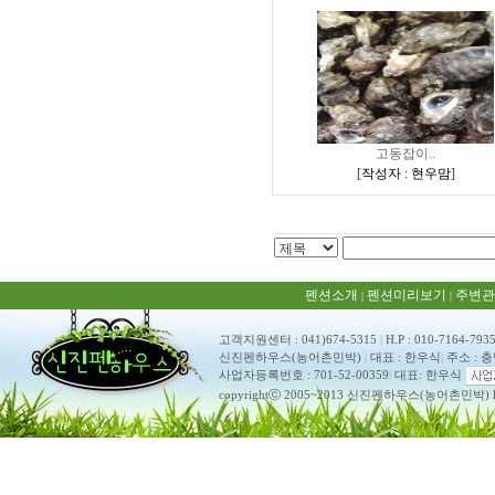
고동잡이..
[
작성자 : 현우맘
]
펜션소개
펜션미리보기
주변관
|
|
고객지원센터 : 041)674-5315
|
H.P : 010-7164-793
신진펜하우스(농어촌민박)
|
대표 : 한우식
|
주소 : 
사업자등록번호 : 701-52-00359
|
대표: 한우식
copyrightⓒ 2005~2013 신진펜하우스(농어촌민박) ko