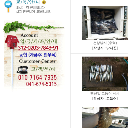
선상낚시 (우럭)
[
작성자 : 낚시꾼
]
펜션앞 고등어 낚시
[
작성자 : 고들어
]