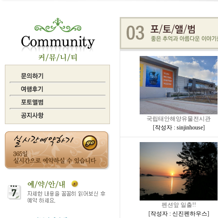
국립태안해양유물전시관
[
작성자 : sinjinhouse
]
펜션앞 일출!!
[
작성자 : 신진펜하우스
]