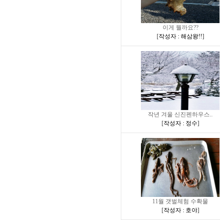
이게 뭘까요??
[
작성자 : 해삼왕!!
]
작년 겨울 신진펜하우스..
[
작성자 : 정수
]
11월 갯벌체험 수확물
[
작성자 : 호야
]