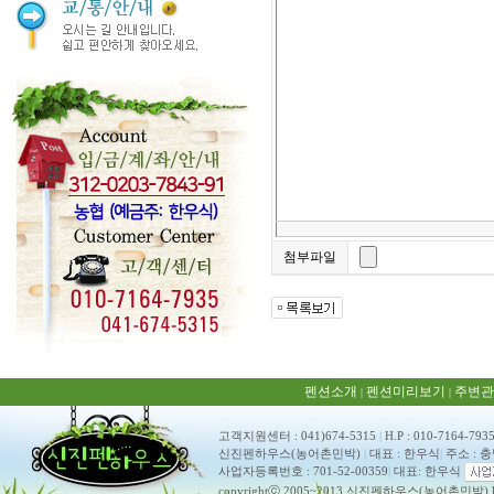
첨부파일
펜션소개
펜션미리보기
주변관
|
|
고객지원센터 : 041)674-5315
|
H.P : 010-7164-793
신진펜하우스(농어촌민박)
|
대표 : 한우식
|
주소 : 
사업자등록번호 : 701-52-00359
|
대표: 한우식
copyrightⓒ 2005~2013 신진펜하우스(농어촌민박) ko