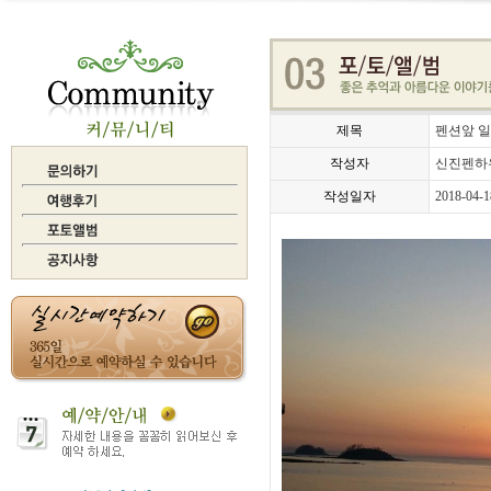
제목
펜션앞 일
작성자
신진펜하
작성일자
2018-04-1