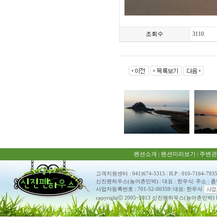
조회수
3110
펜션소개
펜션미리보기
주변관
|
|
고객지원센터 : 041)674-5315
|
H.P : 010-7164-793
신진펜하우스(농어촌민박)
|
대표 : 한우식
|
주소 : 
사업자등록번호 : 701-52-00359
|
대표: 한우식
copyrightⓒ 2005~2013 신진펜하우스(농어촌민박) ko