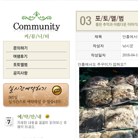
제목
안흥에서도
작성자
낚시꾼
작성일자
2018-04-1
안흥에서도 주꾸미가 잡혀요!!