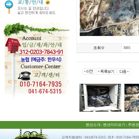
조회수
3001
펜션소개
펜션미리보기
주변관
|
|
고객지원센터 : 041)674-5315
|
H.P : 010-7164-793