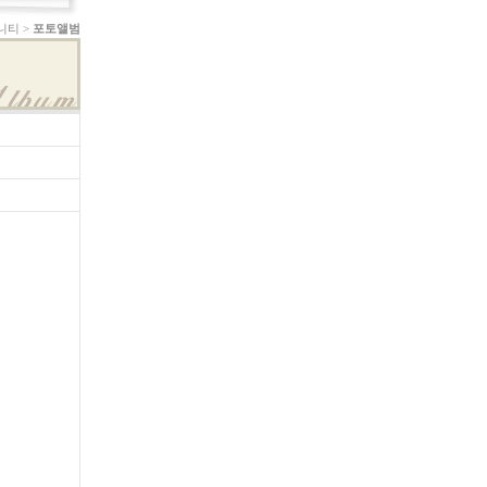
니티 >
포토앨범