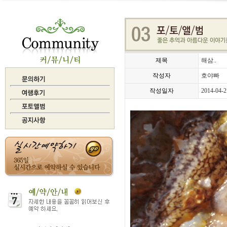
제목
해삼..
작성자
호야빠
작성일자
2014-04-2