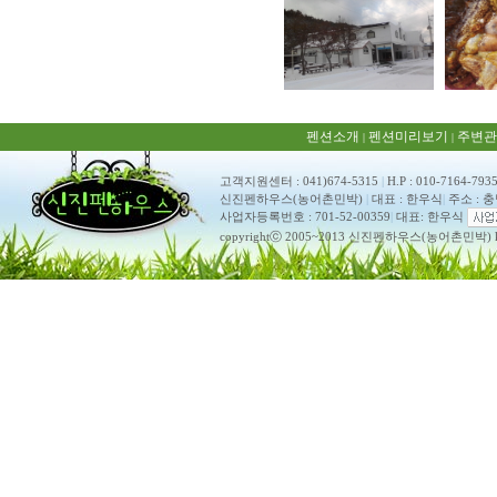
펜션소개
펜션미리보기
주변관
|
|
고객지원센터 : 041)674-5315
|
H.P : 010-7164-793
신진펜하우스(농어촌민박)
|
대표 : 한우식
|
주소 : 
사업자등록번호 : 701-52-00359
|
대표: 한우식
copyrightⓒ 2005~2013 신진펜하우스(농어촌민박) ko