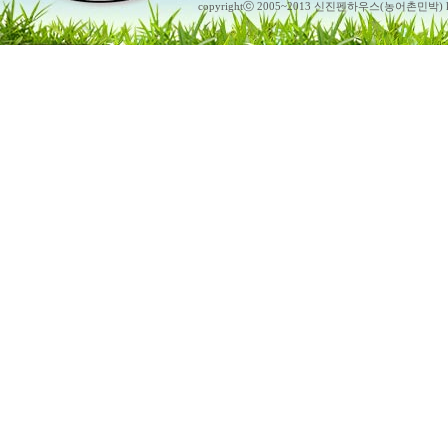
copyrightⓒ 2005~2013 신진펜하우스(농어촌민박) ko