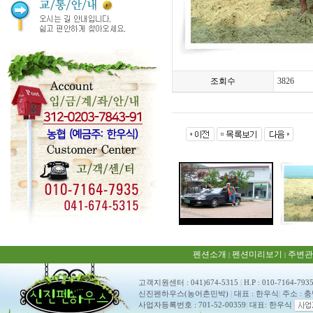
조회수
3826
펜션소개
펜션미리보기
주변관
|
|
고객지원센터 : 041)674-5315
|
H.P : 010-7164-793
신진펜하우스(농어촌민박)
|
대표 : 한우식
|
주소 : 
사업자등록번호 : 701-52-00359
|
대표: 한우식