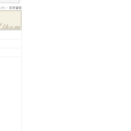
니티 >
포토앨범