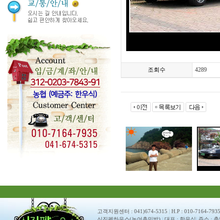
조회수
4289
고객지원센터 : 041)674-5315
|
H.P : 010-7164-793
신진펜하우스(농어촌민박)
|
대표 : 한우식
|
주소 : 