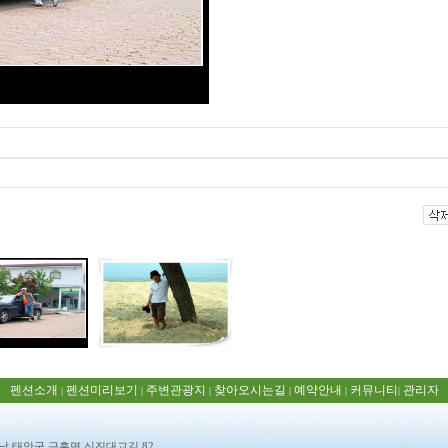
펜션소개
펜션미리보기
주변관광지
찾아오시는길
예약안내
커뮤니티
관리자
|
|
|
|
|
|
5
충남 태안군 근흥면 신진대교길 82