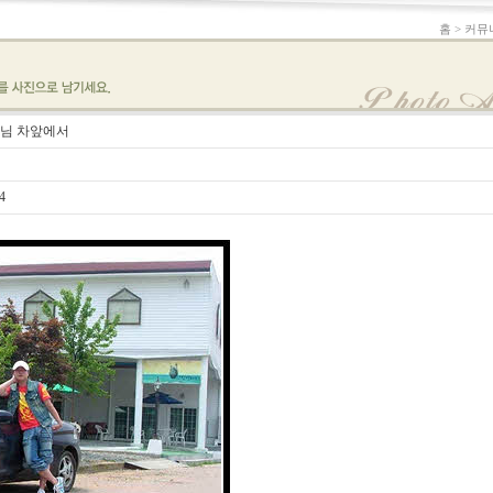
홈 > 커뮤
장님 차앞에서
4