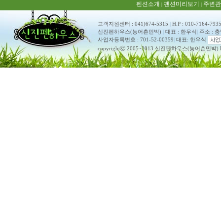
펜션소개
펜션미리보기
주변관
|
|
고객지원센터 : 041)674-5315
|
H.P : 010-7164-793
신진펜하우스(농어촌민박)
|
대표 : 한우식
|
주소 : 
사업자등록번호 : 701-52-00359
|
대표: 한우식
copyrightⓒ 2005~2013 신진펜하우스(농어촌민박) ko