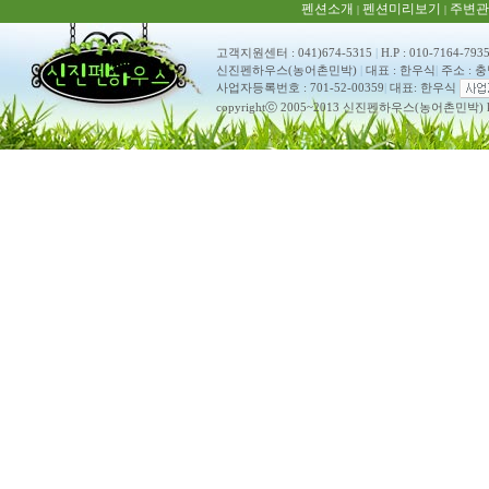
펜션소개
펜션미리보기
주변관
|
|
고객지원센터 : 041)674-5315
|
H.P : 010-7164-793
신진펜하우스(농어촌민박)
|
대표 : 한우식
|
주소 : 
사업자등록번호 : 701-52-00359
|
대표: 한우식
copyrightⓒ 2005~2013 신진펜하우스(농어촌민박) ko