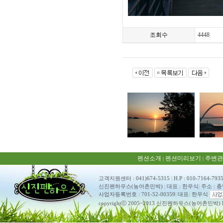
조회수
4448
펜션소개
펜션미리보기
주변관
|
|
고객지원센터 : 041)674-5315
|
H.P : 010-7164-793
신진펜하우스(농어촌민박)
|
대표 : 한우식
|
주소 : 
사업자등록번호 : 701-52-00359
|
대표: 한우식
copyrightⓒ 2005~2013 신진펜하우스(농어촌민박) ko