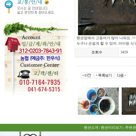
펜션앞에서 고등어가 많이 나와요..^^
누구나 손쉽게 할 수 있어..아이랑 식
조회수
3419
펜션소개
펜션미리보기
주변관
|
|