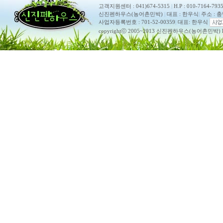
고객지원센터 : 041)674-5315
|
H.P : 010-7164-793
신진펜하우스(농어촌민박)
|
대표 : 한우식
|
주소 : 
사업자등록번호 : 701-52-00359
|
대표: 한우식
copyrightⓒ 2005~2013 신진펜하우스(농어촌민박) ko