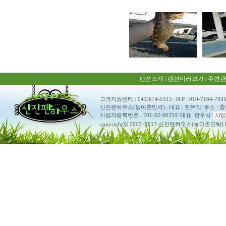
펜션소개
펜션미리보기
주변관
|
|
고객지원센터 : 041)674-5315
|
H.P : 010-7164-793
신진펜하우스(농어촌민박)
|
대표 : 한우식
|
주소 : 
사업자등록번호 : 701-52-00359
|
대표: 한우식
copyrightⓒ 2005~2013 신진펜하우스(농어촌민박) ko