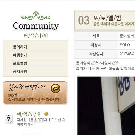
제목
문어일까요
작성자
YOLO
작성일자
2017-05-2
문어일까요??낙지일까요??
크기가 너무 커 문어 잡을줄 알았어요..