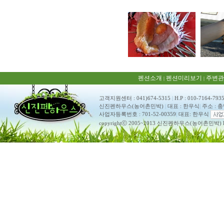
펜션소개
펜션미리보기
주변관
|
|
고객지원센터 : 041)674-5315
|
H.P : 010-7164-793
신진펜하우스(농어촌민박)
|
대표 : 한우식
|
주소 : 
사업자등록번호 : 701-52-00359
|
대표: 한우식
copyrightⓒ 2005~2013 신진펜하우스(농어촌민박) ko