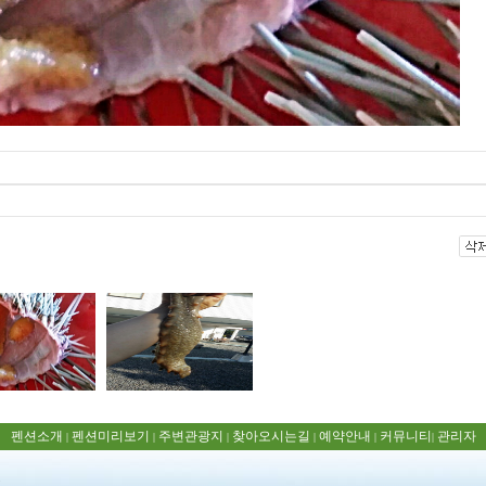
펜션소개
펜션미리보기
주변관광지
찾아오시는길
예약안내
커뮤니티
관리자
|
|
|
|
|
|
5