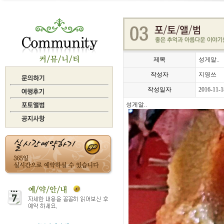
제목
성게알..
작성자
지영쓰
작성일자
2016-11-1
성게알..