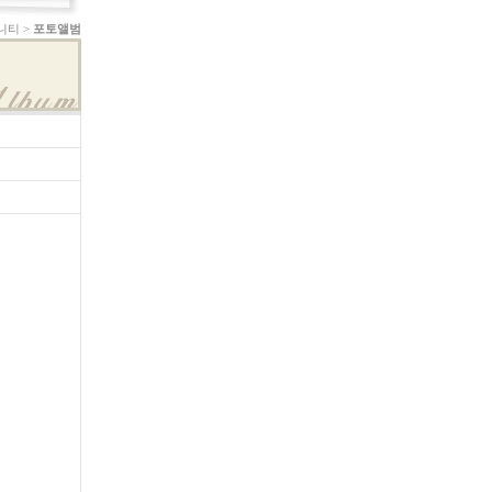
니티 >
포토앨범