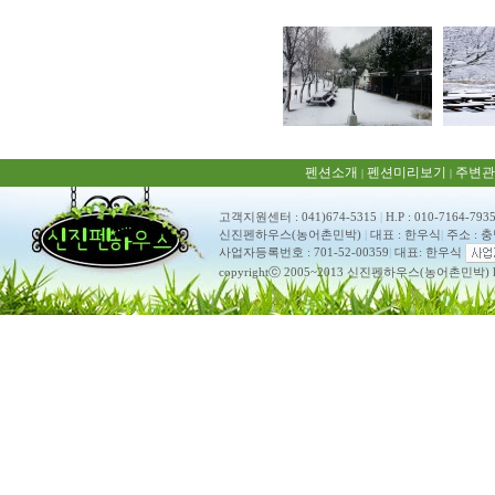
펜션소개
펜션미리보기
주변관
|
|
고객지원센터 : 041)674-5315
|
H.P : 010-7164-793
신진펜하우스(농어촌민박)
|
대표 : 한우식
|
주소 : 
사업자등록번호 : 701-52-00359
|
대표: 한우식
copyrightⓒ 2005~2013 신진펜하우스(농어촌민박) ko