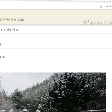
홈 > 커뮤
울 신진펜하우스
8
려요..