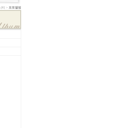
니티 >
포토앨범