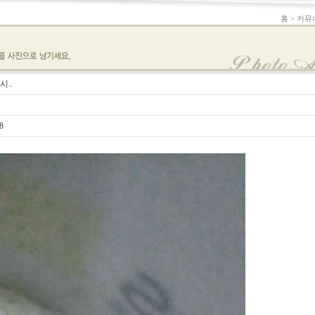
홈 > 커뮤
시..
8