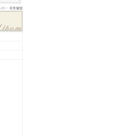
니티 >
포토앨범