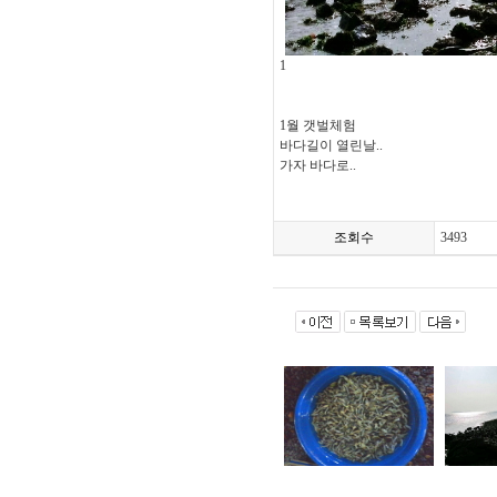
1
1월 갯벌체험
바다길이 열린날..
가자 바다로..
조회수
3493