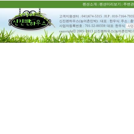
펜션소개
펜션미리보기
주변관
|
|
고객지원센터 : 041)674-5315
|
H.P : 010-7164-793
신진펜하우스(농어촌민박)
|
대표 : 한우식
|
주소 : 
사업자등록번호 : 701-52-00359
|
대표: 한우식
copyrightⓒ 2005~2013 신진펜하우스(농어촌민박) ko