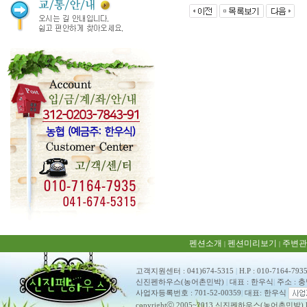
펜션소개
펜션미리보기
주변관
|
|
고객지원센터 : 041)674-5315
|
H.P : 010-7164-793
신진펜하우스(농어촌민박)
|
대표 : 한우식
|
주소 : 
사업자등록번호 : 701-52-00359
|
대표: 한우식
copyrightⓒ 2005~2013 신진펜하우스(농어촌민박) ko