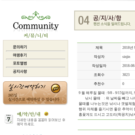
제목
2018년
작성자
sinjin
작성일자
2018-08
조회수
3023
추천수
0
9 월 해루질 물때 : 9/8 - 9/15일까지, 
낚시 물때 : 위 날짜들 빼고 나
물때를 나누는것은 낚시나 갯벌체험
행위 자체를 즐기시면 좋은 추억이
흥꽃게도 드시고 고도리(학꽁치)낚