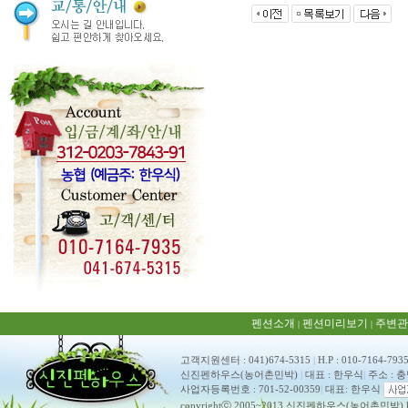
펜션소개
펜션미리보기
주변관
|
|
고객지원센터 : 041)674-5315
|
H.P : 010-7164-793
신진펜하우스(농어촌민박)
|
대표 : 한우식
|
주소 : 
사업자등록번호 : 701-52-00359
|
대표: 한우식
copyrightⓒ 2005~2013 신진펜하우스(농어촌민박) ko