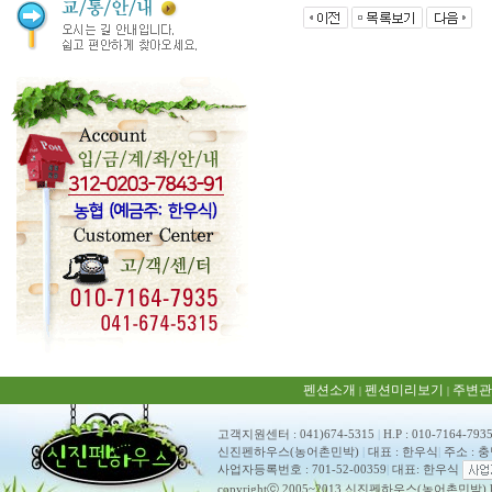
펜션소개
펜션미리보기
주변관
|
|
고객지원센터 : 041)674-5315
|
H.P : 010-7164-793
신진펜하우스(농어촌민박)
|
대표 : 한우식
|
주소 : 
사업자등록번호 : 701-52-00359
|
대표: 한우식
copyrightⓒ 2005~2013 신진펜하우스(농어촌민박) ko