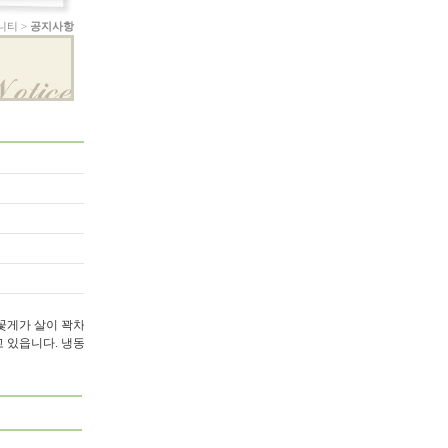
니티 >
공지사항
꽃게가 살이 꽉차
 있읍니다. 냉동