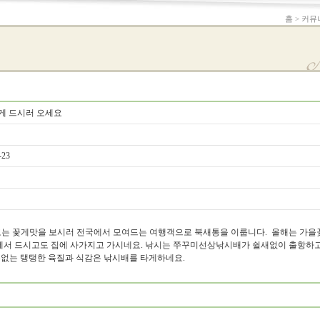
홈 > 커뮤
게 드시러 오세요
-23
 신진도는 꽃게맛을 보시러 전국에서 모여드는 여행객으로 북새통을 이룹니다. 올해는 가을
에서 드시고도 집에 사가지고 가시네요. 낚시는 쭈꾸미선상낚시배가 쉴새없이 출항하고
수없는 탱탱한 육질과 식감은 낚시배를 타게하네요.