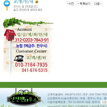
고객지원센터 : 041)674-5315
|
H.P : 010-7164-793
신진펜하우스(농어촌민박)
|
대표 : 한우식
|
주소 : 
사업자등록번호 : 701-52-00359
|
대표: 한우식
copyrightⓒ 2005~2013 신진펜하우스(농어촌민박) ko